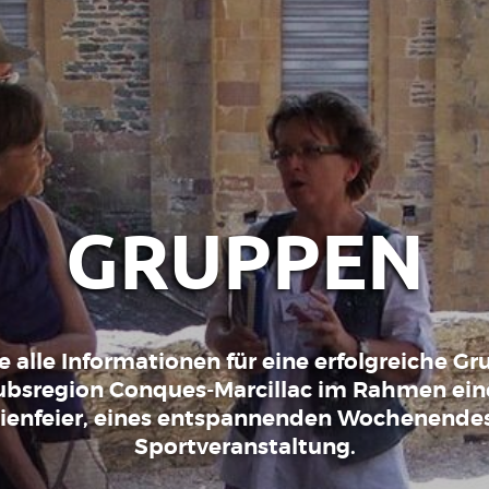
GRUPPEN
ie alle Informationen für eine erfolgreiche Gr
ubsregion Conques-Marcillac im Rahmen eine
lienfeier, eines entspannenden Wochenendes
Sportveranstaltung.