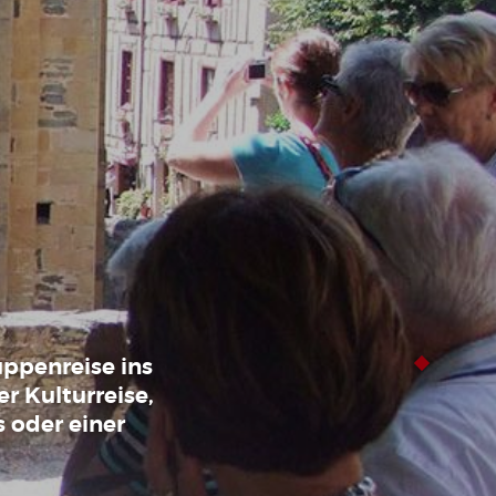
uppenreise ins
r Kulturreise,
 oder einer