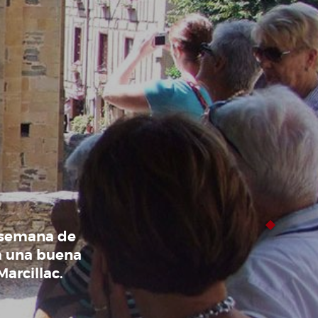
e semana de
a una buena
arcillac.