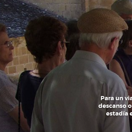
Para un vi
descanso o
estadía 