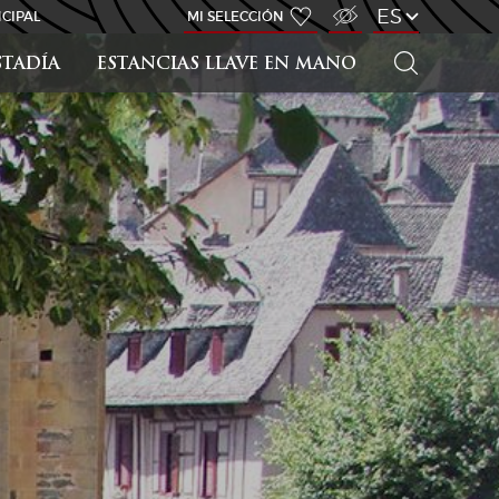
ACCESO PARA DISCAPACITADOS
ES
CIPAL
MI SELECCIÓN
BUSCAR
STADÍA
ESTANCIAS LLAVE EN MANO