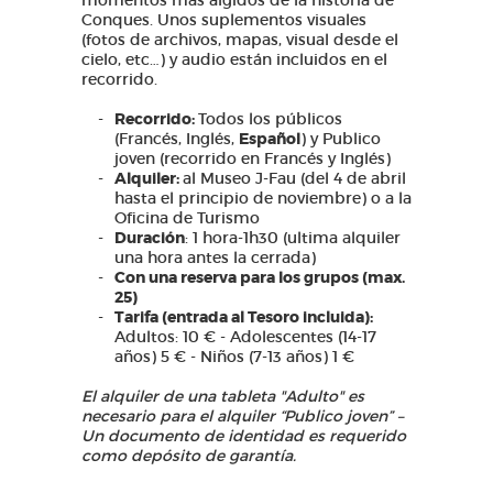
momentos más álgidos de la historia de
Conques. Unos suplementos visuales
(fotos de archivos, mapas, visual desde el
cielo, etc…) y audio están incluidos en el
recorrido.
Recorrido:
Todos los públicos
(Francés, Inglés,
Español
) y Publico
joven (recorrido en Francés y Inglés)
Alquiler:
al Museo J-Fau (del 4 de abril
hasta el principio de noviembre) o a la
Oficina de Turismo
Duración
: 1 hora-1h30 (ultima alquiler
una hora antes la cerrada)
Con una reserva para los grupos (max.
25)
Tarifa (entrada al Tesoro incluida):
Adultos: 10 € - Adolescentes (14-17
años) 5 € - Niños (7-13 años) 1 €
El alquiler de una tableta "Adulto" es
necesario para el alquiler “Publico joven” –
Un documento de identidad es requerido
como depósito de garantía.