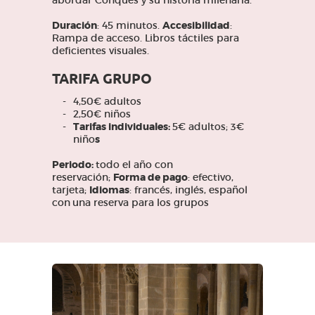
abordar Conques y su historia milenaria.
Duración
: 45 minutos.
Accesibilidad
:
Rampa de acceso. Libros táctiles para
deficientes visuales.
TARIFA GRUPO
4,50€ adultos
2,50€ niños
Tarifas individuales:
5€ adultos; 3€
niño
s
Periodo:
todo el año con
reservación;
Forma de pago
: efectivo,
tarjeta;
Idiomas
: francés, inglés, español
con
una reserva para los grupos