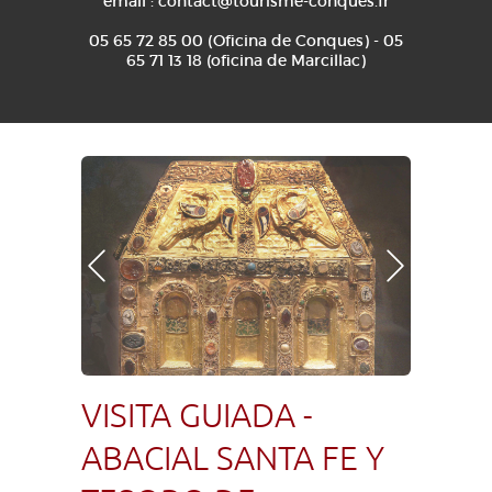
email :
contact@tourisme-conques.fr
05 65 72 85 00 (Oficina de Conques) - 05
65 71 13 18 (oficina de Marcillac)
Foto anterior
Foto siguiente
VISITA GUIADA -
ABACIAL SANTA FE Y