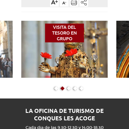
ACCESO PARA DISCAPACITADOS
ES
AVEYRON VIVRE VRAI
VISITA DEL
TESORO EN
GRUPO
LA OFICINA DE TURISMO DE
CONQUES LES ACOGE
Cada dia de las 9.30-12.30 y 14.00-18.30