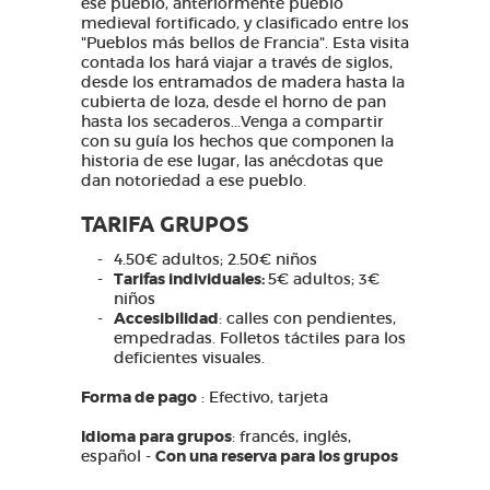
ese pueblo, anteriormente pueblo
medieval fortificado, y clasificado entre los
"Pueblos más bellos de Francia". Esta visita
contada los hará viajar a través de siglos,
desde los entramados de madera hasta la
cubierta de loza, desde el horno de pan
hasta los secaderos...Venga a compartir
con su guía los hechos que componen la
historia de ese lugar, las anécdotas que
dan notoriedad a ese pueblo.
TARIFA GRUPOS
4.50€ adultos; 2.50€ niños
Tarifas individuales:
5€ adultos; 3€
niños
Accesibilidad
: calles con pendientes,
empedradas. Folletos táctiles para los
deficientes visuales.
Forma de pago
: Efectivo, tarjeta
Idioma para grupos
: francés, inglés,
español -
Con una reserva para los grupos