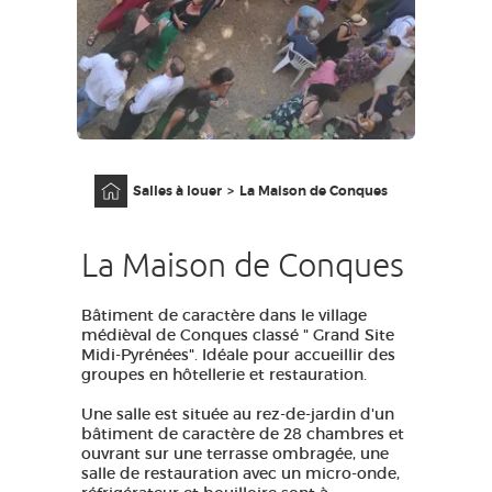
ACCÈS MALVOYANT
FR
AVEYRON VIVRE VRAI
Accueil
Salles à louer
La Maison de Conques
La Maison de Conques
Bâtiment de caractère dans le village
médièval de Conques classé " Grand Site
Midi-Pyrénées". Idéale pour accueillir des
groupes en hôtellerie et restauration.
Une salle est située au rez-de-jardin d'un
bâtiment de caractère de 28 chambres et
ouvrant sur une terrasse ombragée, une
salle de restauration avec un micro-onde,