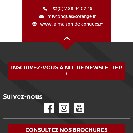
+33(0) 7 88 94 02 46
mfvconques@orange.fr
www.la-maison-de-conques.fr
Haut de page
INSCRIVEZ-VOUS À NOTRE NEWSLETTER
!
Suivez-nous
Facebook
Instagram
YouTube
CONSULTEZ NOS BROCHURES