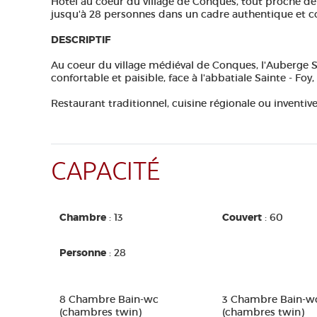
Hôtel au coeur du village de Conques, tout proche de 
jusqu'à 28 personnes dans un cadre authentique et c
DESCRIPTIF
Au coeur du village médiéval de Conques, l'Auberge S
confortable et paisible, face à l'abbatiale Sainte - Fo
Restaurant traditionnel, cuisine régionale ou inventive
CAPACITÉ
Chambre
: 13
Couvert
: 60
Personne
: 28
8 Chambre Bain-wc
3 Chambre Bain-w
(chambres twin)
(chambres twin)