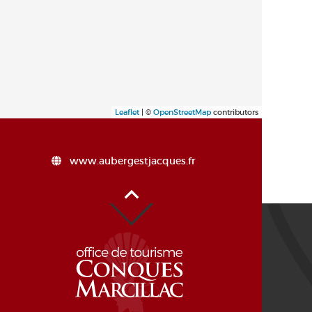
Leaflet
| ©
OpenStreetMap
contributors
www.aubergestjacques.fr
Haut de page