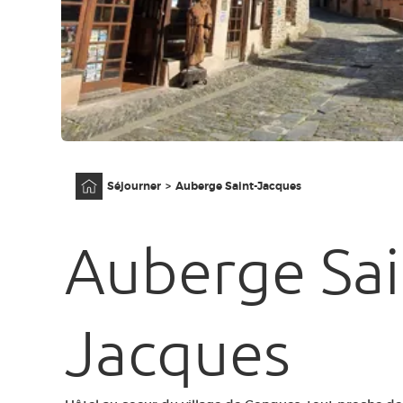
Accueil
Séjourner
Auberge Saint-Jacques
Auberge Sai
Jacques