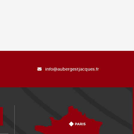
info@aubergestjacques.fr
Comment venir ?