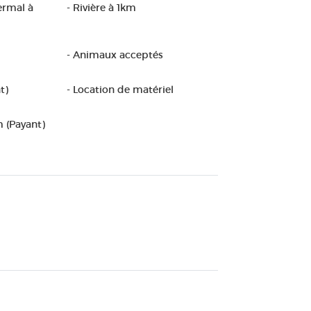
ermal à
- Rivière à 1km
- Animaux acceptés
t)
- Location de matériel
m (Payant)