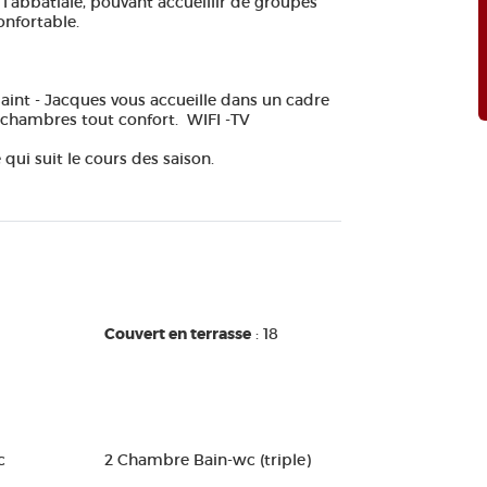
l'abbatiale, pouvant accueillir de groupes
onfortable.
aint - Jacques vous accueille dans un cadre
y, chambres tout confort. WIFI -TV
 qui suit le cours des saison.
Couvert en terrasse
: 18
c
2 Chambre Bain-wc (triple)