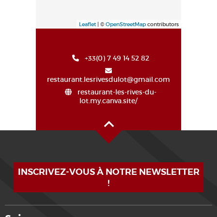
Leaflet
| ©
OpenStreetMap
contributors
+33(0) 7 49 14 52 82
restaurant.lesrivesdulot@gmail.com
restaurant-les-rives-du-
lot.my.canva.site/
Haut de page
INSCRIVEZ-VOUS À NOTRE NEWSLETTER
!