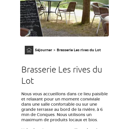
ACCÈS MALVOYANT
FR
AVEYRON VIVRE VRAI
Accueil
Séjourner
Brasserie Les rives du Lot
Brasserie Les rives du
Lot
Nous vous accueillons dans ce lieu paisible
et relaxant pour un moment conviviale
dans une salle confortable ou sur une
grande terrasse au bord de la rivière, à 6
min de Conques. Nous utilisons un
maximum de produits locaux et bios.