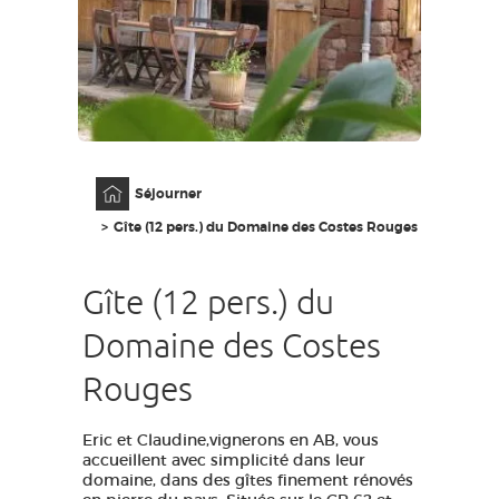
ACCÈS MALVOYANT
FR
AVEYRON VIVRE VRAI
Accueil
Séjourner
Gîte (12 pers.) du Domaine des Costes Rouges
Gîte (12 pers.) du
Domaine des Costes
Rouges
Eric et Claudine,vignerons en AB, vous
accueillent avec simplicité dans leur
domaine, dans des gîtes finement rénovés