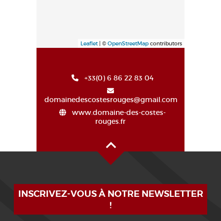
Leaflet
| ©
OpenStreetMap
contributors
+33(0) 6 86 22 83 04
domainedescostesrouges@gmail.com
www.domaine-des-costes-
rouges.fr
Haut de page
INSCRIVEZ-VOUS À NOTRE NEWSLETTER
!