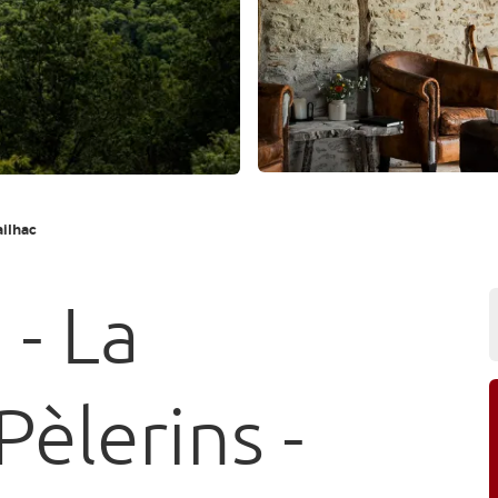
ailhac
 - La
èlerins -