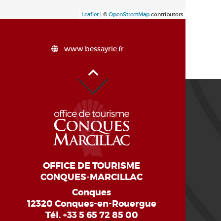
Leaflet
| ©
OpenStreetMap
contributors
www.bessayrie.fr
Haut de page
OFFICE DE TOURISME
CONQUES-MARCILLAC
Conques
12320 Conques-en-Rouergue
Tél.
+33 5 65 72 85 00