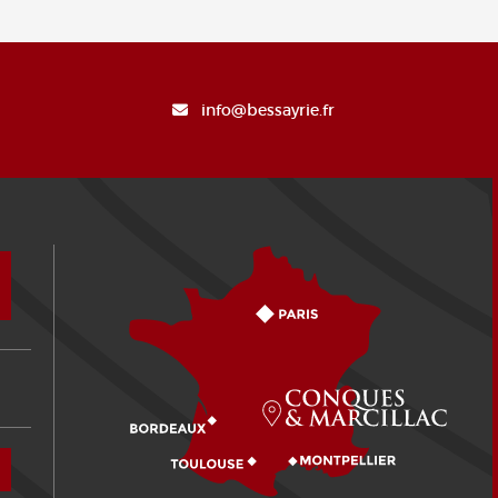
info@bessayrie.fr
Comment venir ?