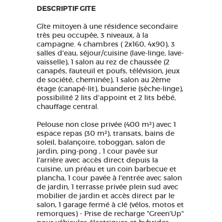
DESCRIPTIF GITE
Gîte mitoyen à une résidence secondaire
très peu occupée, 3 niveaux, à la
campagne. 4 chambres ( 2x160, 4x90), 3
salles d'eau, séjour/cuisine (lave-linge, lave-
vaisselle), 1 salon au rez de chaussée (2
canapés, fauteuil et poufs, télévision, jeux
de société, cheminée), 1 salon au 2ème
étage (canapé-lit), buanderie (sèche-linge),
possibilité 2 lits d'appoint et 2 lits bébé,
chauffage central.
Pelouse non close privée (400 m²) avec 1
espace repas (30 m²), transats, bains de
soleil, balançoire, toboggan, salon de
jardin, ping-pong , 1 cour pavée sur
l'arrière avec accès direct depuis la
cuisine, un préau et un coin barbecue et
plancha, 1 cour pavée à l'entrée avec salon
de jardin, 1 terrasse privée plein sud avec
mobilier de jardin et accès direct par le
salon, 1 garage fermé à clé (vélos, motos et
remorques) - Prise de recharge "Green'Up"