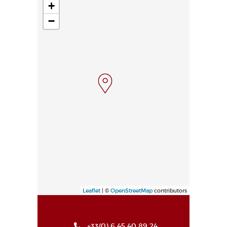
+
−
Leaflet
| ©
OpenStreetMap
contributors
+33(0) 6 45 40 89 24