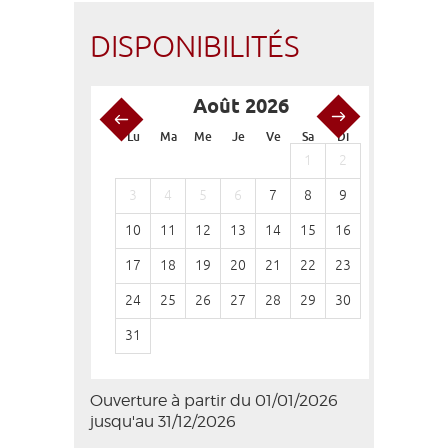
DISPONIBILITÉS
Août 2026
S
Lu
Ma
Me
Je
Ve
Sa
Di
Lu
Ma
1
2
1
3
4
5
6
7
8
9
7
8
10
11
12
13
14
15
16
14
15
17
18
19
20
21
22
23
21
22
24
25
26
27
28
29
30
28
29
31
Ouverture à partir du 01/01/2026
jusqu'au 31/12/2026