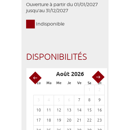
Ouverture à partir du 01/01/2027
jusqu'au 31/12/2027
Indisponible
DISPONIBILITÉS
Août 2026
S
Lu
Ma
Me
Je
Ve
Sa
Di
Lu
Ma
1
2
1
3
4
5
6
7
8
9
7
8
10
11
12
13
14
15
16
14
15
17
18
19
20
21
22
23
21
22