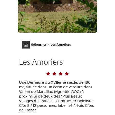
ACCÈS MALVOYANT
FR
AVEYRON VIVRE VRAI
Accueil
Séjourner
Les Amoriers
Les Amoriers
Une Demeure du XVIIème siècle, de 180
m², située dans un écrin de verdure dans
Vallon de Marcillac (vignoble AOC) à
proximité de deux des "Plus Beaux
Villages de France" : Conques et Belcastel.
Gîte 8 / 12 personnes, labellisé 4 épis Gîtes
de France