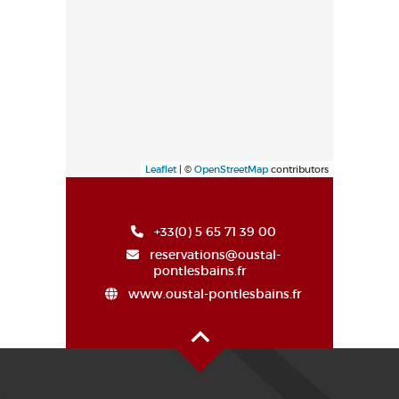
Leaflet
| ©
OpenStreetMap
contributors
+33(0) 5 65 71 39 00
reservations@oustal-
pontlesbains.fr
www.oustal-pontlesbains.fr
Haut de page