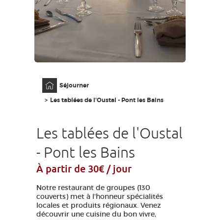
ACCÈS MALVOYANT
FR
AVEYRON VIVRE VRAI
Accueil
Séjourner
Les tablées de l'Oustal - Pont les Bains
Les tablées de l'Oustal
- Pont les Bains
À partir de 30€ / jour
Notre restaurant de groupes (130
couverts) met à l'honneur spécialités
locales et produits régionaux. Venez
découvrir une cuisine du bon vivre,