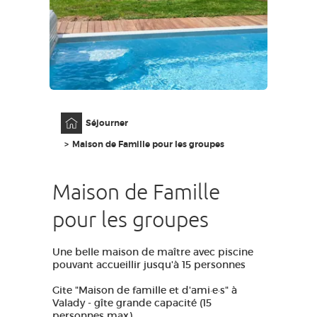
ACCÈS MALVOYANT
FR
AVEYRON VIVRE VRAI
Accueil
Séjourner
Maison de Famille pour les groupes
Maison de Famille
pour les groupes
Une belle maison de maître avec piscine
pouvant accueillir jusqu'à 15 personnes
Gite "Maison de famille et d'ami·e·s" à
Valady - gîte grande capacité (15
personnes max)