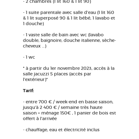
- 2 chambres (1 lit 160 & 1 lit 90)
- 1 suite parentale avec salle d'eau (1 lit 160
& 1 lit superposé 90 & 1 lit bébé, 1 lavabo et
1 douche)
- 1 vaste salle de bain avec wc (lavabo
double, baignoire, douche italienne, sèche-
cheveux ...)
- 1 wc
* à partir du 1er novembre 2023, accès à la
salle jacuzzi 5 places (accès par
l'extérieur)*
Tarif:
- entre 700 € / week-end en basse saison,
jusqu'à 2 400 € / semaine très haute
saison + ménage 150€ , 1 panier de bois est
offert à l'arrivée
- chauffage, eau et électricité inclus