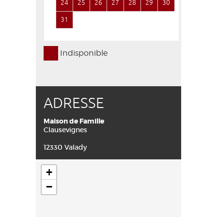
24
25
26
27
28
29
30
28
29
31
Indisponible
ADRESSE
Maison de Famille
Clausevignes
12330 Valady
+
−