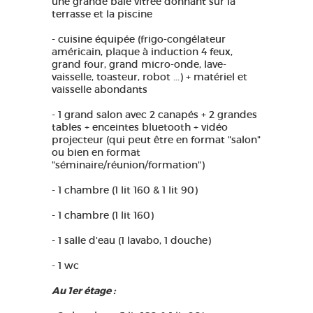
une grande baie vitrée donnant sur la
terrasse et la piscine
- cuisine équipée (frigo-congélateur
américain, plaque à induction 4 feux,
grand four, grand micro-onde, lave-
vaisselle, toasteur, robot ...) + matériel et
vaisselle abondants
- 1 grand salon avec 2 canapés + 2 grandes
tables + enceintes bluetooth + vidéo
projecteur (qui peut être en format "salon"
ou bien en format
"séminaire/réunion/formation")
- 1 chambre (1 lit 160 & 1 lit 90)
- 1 chambre (1 lit 160)
- 1 salle d'eau (1 lavabo, 1 douche)
- 1 wc
Au 1er étage :